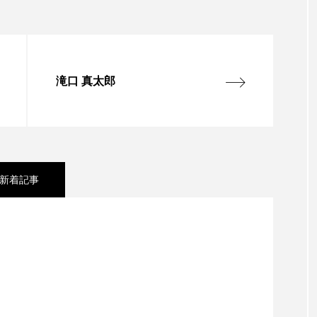
滝口 真太郎
新着記事
れば、すべては後から付いてくる。長野の多角経営企
するには？ 資生堂“ fibona”が叶える、豊かな共創の
会に届くまで