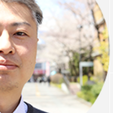
ARTICLES
いく。企業間の
委託者と受託者の関係を超えて。役場も
ム「DiCE」
業も“楽しい”と語る「チャレンジ白馬」
ポート
事業共創