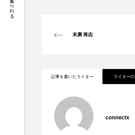
末廣 将志
記事を書いたライター
ライターの
2024.09.19
人のためになることをす
2024.05.07
多種多様な人々が「調和」
connectx
業・カクイチの思いが社