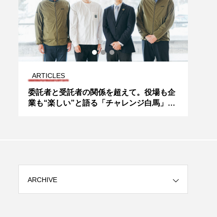
ARTICLES
ART
企
【BIPROGY FORUM 2022 #3】 データ連
デー
の
携から生まれる官民共創
共創
のキ
ARCHIVE