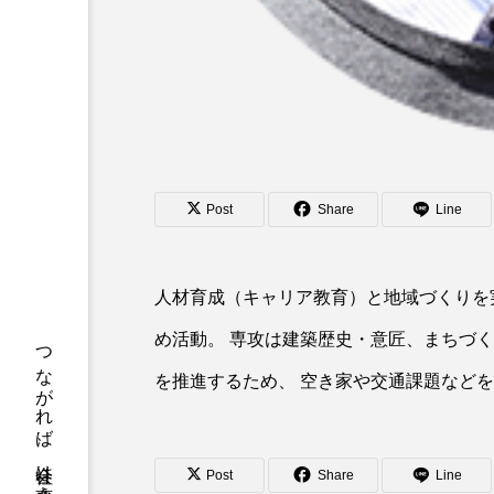
Post
Share
Line
人材育成（キャリア教育）と地域づくりを
め活動。 専攻は建築歴史・意匠、まちづ
つながれば、社会は変えられる
を推進するため、 空き家や交通課題など
Post
Share
Line