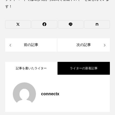
す！
前の記事
次の記事
記事を書いたライター
ライターの新着記事
人のためになることをすれば、すべては
2024.09.19
connectx
多種多様な人々が「調和」するには？ 資
2024.05.07
後から付いてくる。長野の多角経営企